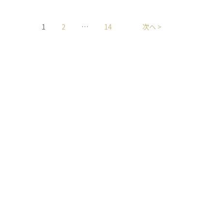
1
2
…
14
次へ >