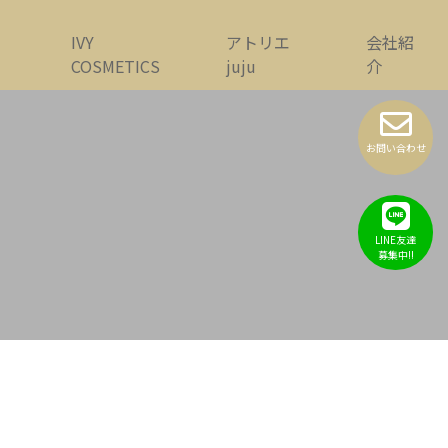
IVY
アトリエ
会社紹
COSMETICS
juju
介
お問い合わせ
LINE友達
募集中!!